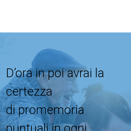
D’ora in poi avrai la
certezza
di promemoria
puntuali in ogni