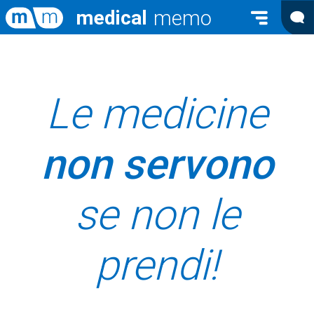
Chi siamo
L’App
Le medicine
Download
non servono
Scarica l App medical memo
FAQ
SCARICA
Consiglia medical memo
se non le
Blog
prendi!